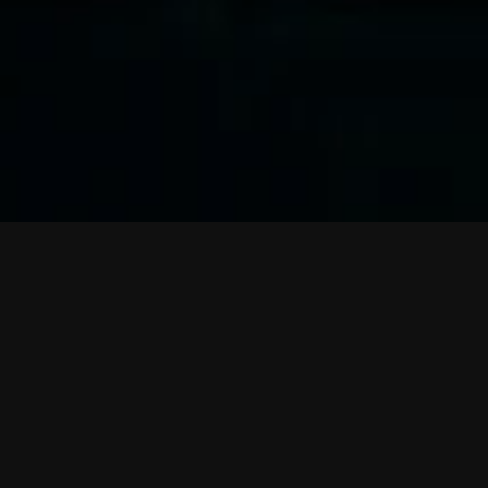
Se společností Paintball Prague úzce
spolupracujeme již mnoho let. Při návštěvě jejich
skvělého areálu v Radotíně u Prahy narazíte na
mnoho našich výtvorů.
Bannery