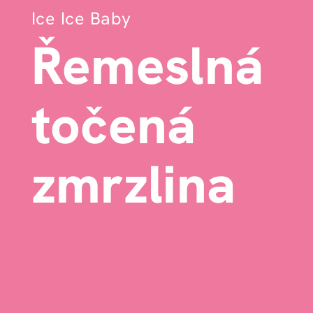
Ice Ice Baby
Řemeslná
točená
zmrzlina